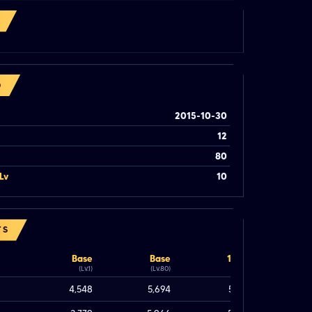
O
2015-10-30
12
80
Lv
10
TS
Base
Base
100%
(Lv.1)
(Lv.80)
(Lv.80)
4,548
5,694
5,694