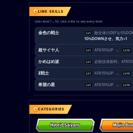
LINK SKILLS
Links level 1→10; click a link to see every level.
金色の戦士
敵全体のDEFを5%DO
Lv1
10%DOWNさせ、気力+1
超サイヤ人
ATK10%UP
→
Lv1
Lv10
かめはめ波
必殺技発動時、ATK5
Lv1
Z戦士
ATK15%UP
→
Lv1
Lv10
希望の星
ATK10%UP
→
Lv1
Lv10
CATEGORIES