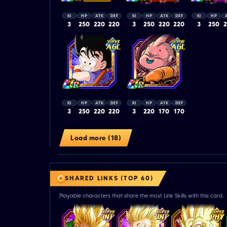
KI
HP
ATK
DEF
KI
HP
ATK
DEF
KI
HP
3
250
220
220
3
250
220
220
3
250
KI
HP
ATK
DEF
KI
HP
ATK
DEF
3
250
220
220
3
220
170
170
Load more (18)
SHARED LINKS (TOP 60)
Playable characters that share the most Link Skills with this card.