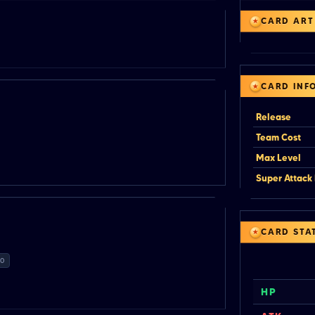
CARD ART
CARD INF
Release
Team Cost
Max Level
Super Attack 
CARD STA
0
HP