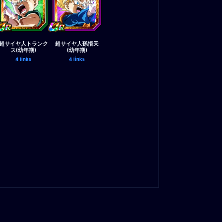
超サイヤ人トランク
超サイヤ人孫悟天
ス(幼年期)
(幼年期)
4 links
4 links