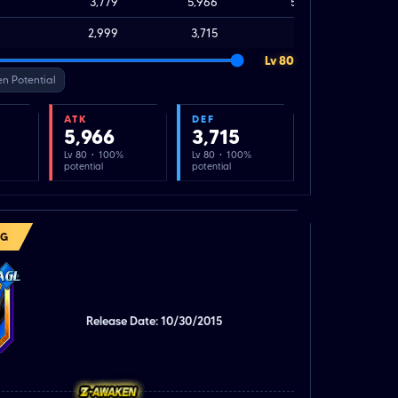
3,779
5,966
5,966
2,999
3,715
3,715
Lv 80
n Potential
ATK
DEF
5,966
3,715
Lv 80 · 100%
Lv 80 · 100%
potential
potential
NG
Release Date: 10/30/2015