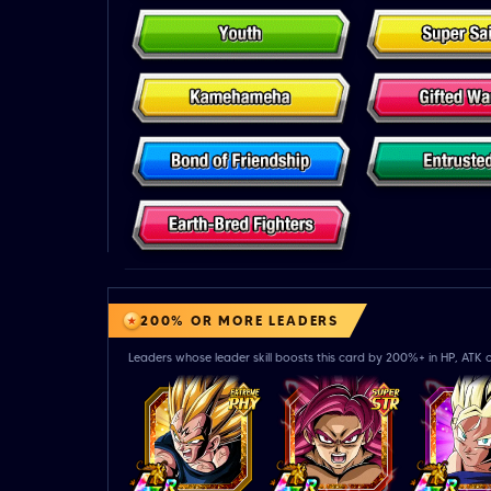
200% OR MORE LEADERS
Leaders whose leader skill boosts this card by 200%+ in HP, ATK o