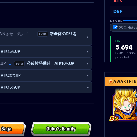
ATK
DEF
LEVEL
100% Hidde
WNさせ、気力+1
→
敵全体のDEFを
Lv10
▸
HP
5,694
▸
ATK15%UP
Lv 80 · 100%
potential
▸
%UP
→
必殺技発動時、ATK10%UP
Lv10
▸
ATK20%UP
AWAKENI
▸
ATK15%UP