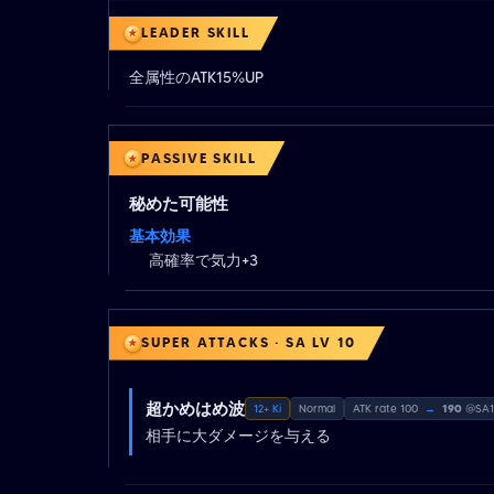
LEADER SKILL
全属性のATK15%UP
PASSIVE SKILL
秘めた可能性
基本効果
高確率で気力+3
SUPER ATTACKS · SA LV 10
超かめはめ波
12+ Ki
Normal
ATK rate 100
→
190
@SA1
相手に大ダメージを与える