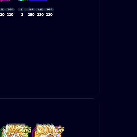
ATK
DEF
KI
HP
ATK
DEF
220
220
3
250
220
220