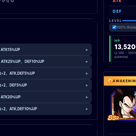
ATK
DEF
LEVEL
100% Hidde
HP
13,520
▸
ATK15%UP
Lv 100 · 100
potential
▸
ATK25%UP、DEF10%UP
▸
+2、ATK,DEF5%UP
AWAKENI
▸
+2、DEF5%UP
▸
ATK20%UP
▸
+2、ATK,DEF10%UP