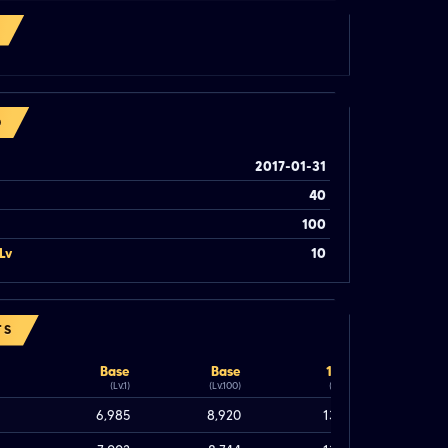
O
2017-01-31
40
100
Lv
10
TS
Base
Base
100%
(Lv.1)
(Lv.100)
(Lv.100)
6,985
8,920
13,520