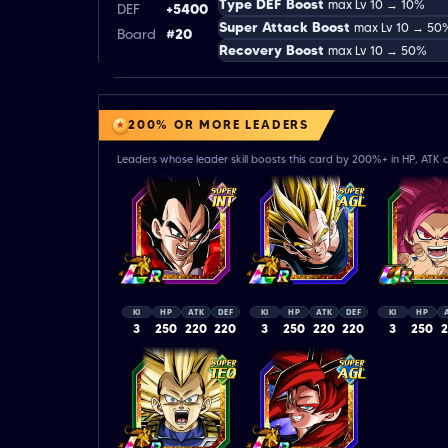
Type DEF Boost
max Lv 10 → 10%
DEF
+5400
Super Attack Boost
max Lv 10 → 50
Board
#20
Recovery Boost
max Lv 10 → 50%
200% OR MORE LEADERS
Leaders whose leader skill boosts this card by 200%+ in HP, ATK o
KI
HP
ATK
DEF
KI
HP
ATK
DEF
KI
HP
3
250
220
220
3
250
220
220
3
250