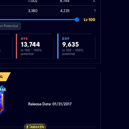
7,002
8,744
13,744
3,380
4,235
9,635
Lv 100
n Potential
ATK
DEF
13,744
9,635
%
Lv 100 · 100%
Lv 100 · 100%
potential
potential
NG
Release Date: 01/31/2017