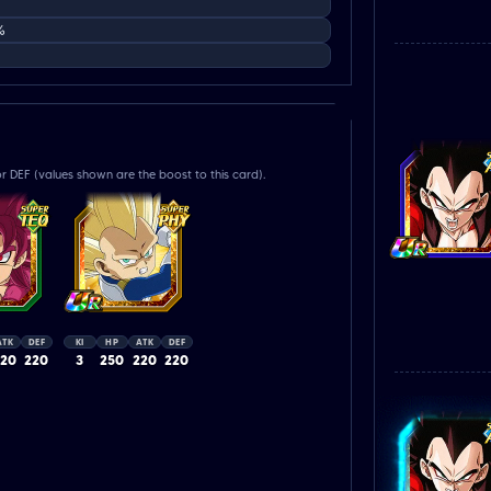
%
r DEF (values shown are the boost to this card).
ATK
DEF
KI
HP
ATK
DEF
220
220
3
250
220
220