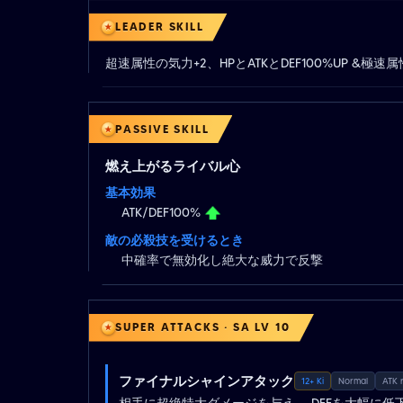
LEADER SKILL
超速属性の気力+2、HPとATKとDEF100%UP &極速属性
PASSIVE SKILL
燃え上がるライバル心
基本効果
ATK/DEF100%
敵の必殺技を受けるとき
中確率で無効化し絶大な威力で反撃
SUPER ATTACKS · SA LV 10
ファイナルシャインアタック
12+ Ki
Normal
ATK 
相手に超絶特大ダメージを与え、 DEFを大幅に低