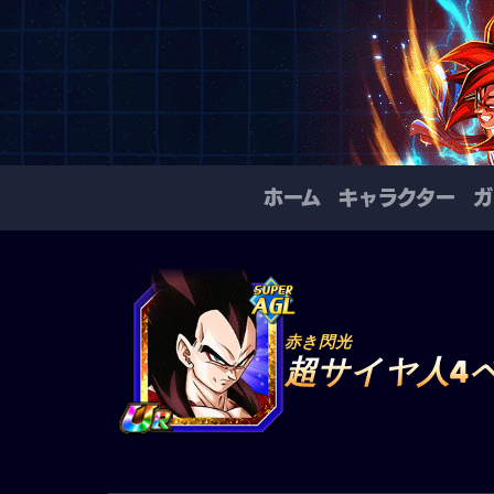
ホーム
キャラクター
ガ
赤き閃光
超サイヤ人4