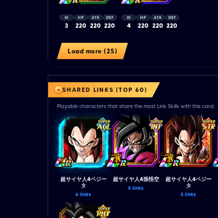
KI
HP
ATK
DEF
KI
HP
ATK
DEF
3
220
220
220
4
220
220
220
Load more (25)
SHARED LINKS (TOP 60)
Playable characters that share the most Link Skills with this card.
超サイヤ人4ベジー
超サイヤ人4孫悟空
超サイヤ人4ベジー
タ
タ
5 links
6 links
5 links