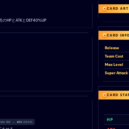
CARD ART
のHPとATKとDEF40%UP
CARD INF
Release
Team Cost
Max Level
Super Attack 
CARD STA
HP
rate 180
→
405
@SA10
下させる