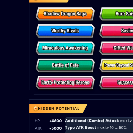
HIDDEN POTENTIAL
Additional (Combo) Attack
HP
+4600
max Lv
Type ATK Boost
max Lv 10 → 50%
ATK
+5000