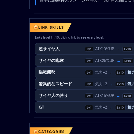
LINK SKILLS
Links level 1→10; click a link to see every level.
超サイヤ人
ATK10%UP
→
Lv1
Lv10
サイヤの咆哮
ATK25%UP
→
Lv1
Lv10
臨戦態勢
気力+2
→
気力
Lv1
Lv10
驚異的なスピード
気力+2
→
気力
Lv1
Lv10
サイヤ人の誇り
ATK15%UP
→
Lv1
Lv10
GT
気力+2
→
気力
Lv1
Lv10
CATEGORIES