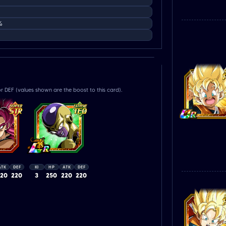
%
r DEF (values shown are the boost to this card).
ATK
DEF
KI
HP
ATK
DEF
220
220
3
250
220
220