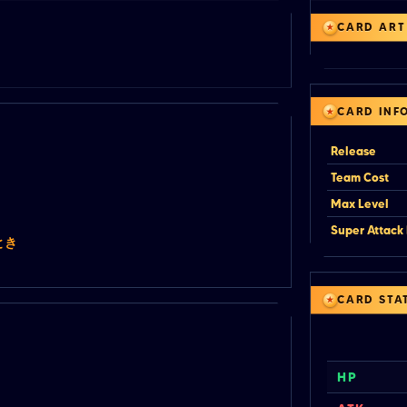
CARD ART
CARD INF
Release
Team Cost
Max Level
Super Attack 
とき
CARD STA
HP