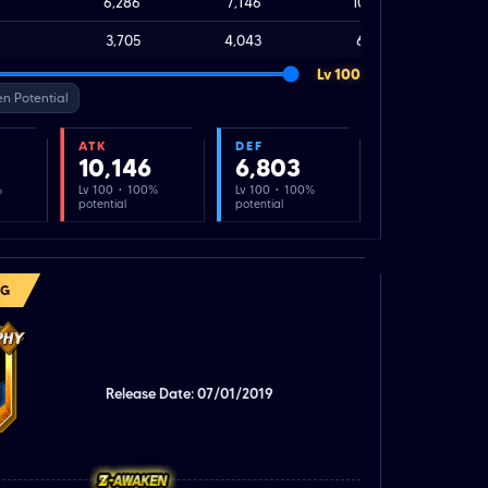
6,286
7,146
10,146
3,705
4,043
6,803
Lv 100
n Potential
ATK
DEF
10,146
6,803
%
Lv 100 · 100%
Lv 100 · 100%
potential
potential
NG
Release Date: 07/01/2019