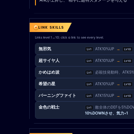
LINK SKILLS
Links level 1→10; click a link to see every level.
無邪気
ATK10%UP
→
Lv1
Lv10
超サイヤ人
ATK10%UP
→
Lv1
Lv10
かめはめ波
必殺技発動時、ATK5
Lv1
希望の星
ATK10%UP
→
Lv1
Lv10
バーニングファイト
ATK15%UP
→
Lv1
Lv10
金色の戦士
敵全体のDEFを5%DO
Lv1
10%DOWNさせ、気力+1