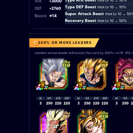
Type ATK Boost
max Lv 10 → 50%
ATK
+3000
Type DEF Boost
max Lv 10 → 10%
DEF
+2760
Super Attack Boost
max Lv 10 → 50
Board
#14
Recovery Boost
max Lv 10 → 50%
200% OR MORE LEADERS
Leaders whose leader skill boosts this card by 200%+ in HP, ATK o
KI
HP
ATK
DEF
KI
HP
ATK
DEF
KI
HP
3
250
220
220
3
250
220
220
3
250