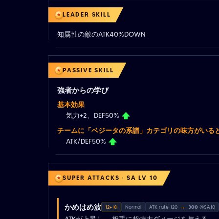
LEADER SKILL
知属性の敵のATK40%DOWN
PASSIVE SKILL
強者からの学び
基本効果
気力+2、DEF50%
チームに「ベジータの系譜」カテゴリの味方がいる
ATK/DEF50%
SUPER ATTACKS · SA LV 10
かめはめ波
12+ Ki
Normal
ATK rate 120
→
300
@SA10
ATKが上昇し、 相手に超特大ダメージを与える