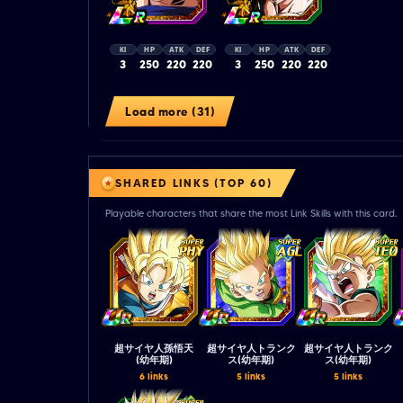
KI
HP
ATK
DEF
KI
HP
ATK
DEF
3
250
220
220
3
250
220
220
Load more (31)
SHARED LINKS (TOP 60)
Playable characters that share the most Link Skills with this card.
超サイヤ人孫悟天
超サイヤ人トランク
超サイヤ人トランク
(幼年期)
ス(幼年期)
ス(幼年期)
6 links
5 links
5 links