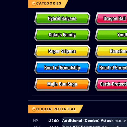
CATEGORIES
HIDDEN POTENTIAL
Additional (Combo) Attack
HP
+3240
max Lv