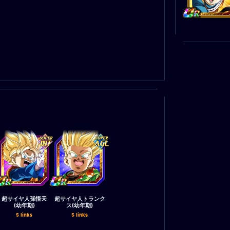
超サイヤ人孫悟天
超サイヤ人トランク
(幼年期)
ス(幼年期)
5 links
5 links