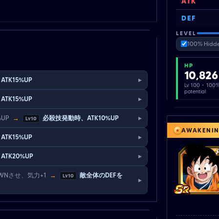
ATK
DEF
LEVEL
100% Hidde
HP
10,826
▸
ATK15%UP
Lv 100 · 100
potential
▸
ATK15%UP
▸
%UP
→
必殺技発動時、ATK10%UP
Lv10
AWAKENI
▸
ATK15%UP
▸
ATK20%UP
WNさせ、気力+1
→
敵全体のDEFを
Lv10
▸