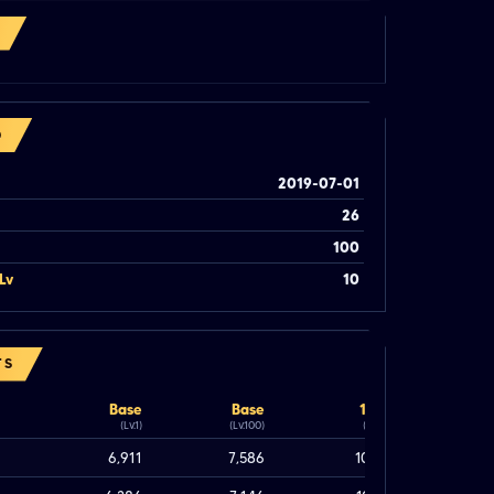
O
2019-07-01
26
100
Lv
10
TS
Base
Base
100%
(Lv.1)
(Lv.100)
(Lv.100)
6,911
7,586
10,826