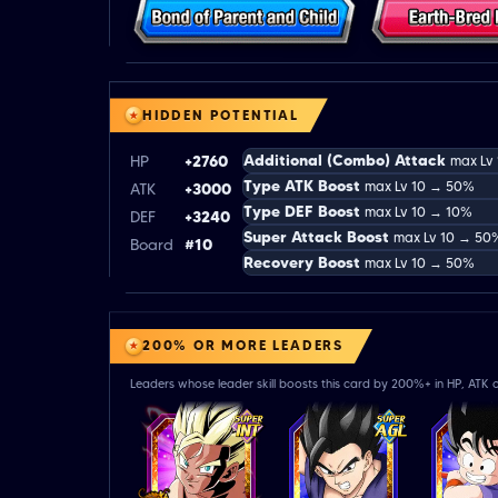
HIDDEN POTENTIAL
Additional (Combo) Attack
HP
+2760
max Lv
Type ATK Boost
max Lv 10 → 50%
ATK
+3000
Type DEF Boost
max Lv 10 → 10%
DEF
+3240
Super Attack Boost
max Lv 10 → 50
Board
#10
Recovery Boost
max Lv 10 → 50%
200% OR MORE LEADERS
Leaders whose leader skill boosts this card by 200%+ in HP, ATK o