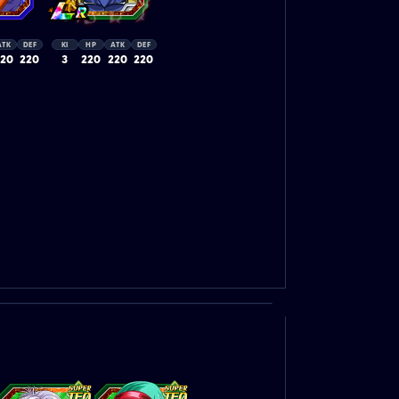
ATK
DEF
KI
HP
ATK
DEF
220
220
3
220
220
220