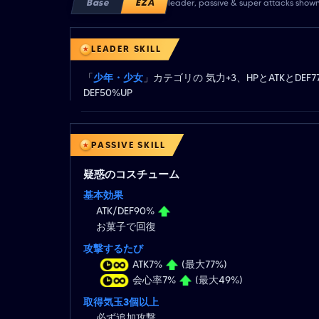
Base
EZA
leader, passive & super attacks show
LEADER SKILL
「
少年・少女
」カテゴリの 気力+3、HPとATKとDEF
DEF50%UP
PASSIVE SKILL
疑惑のコスチューム
基本効果
ATK/DEF90%
お菓子で回復
攻撃するたび
ATK7%
(最大77%)
会心率7%
(最大49%)
取得気玉3個以上
必ず追加攻撃