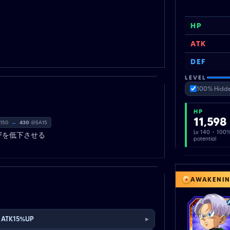
HP
ATK
DEF
LEVEL
100% Hidde
HP
11,598
 150
→
430
@SA15
Lv 140 · 100
EFを低下させる
potential
AWAKENI
▸
ATK15%UP