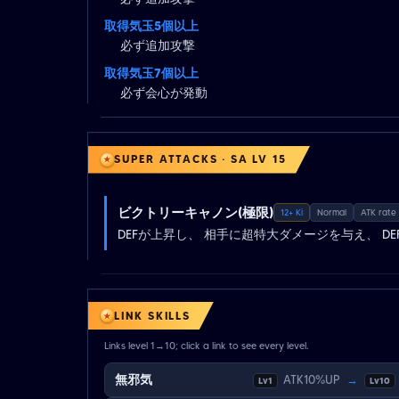
取得気玉5個以上
必ず追加攻撃
取得気玉7個以上
必ず会心が発動
SUPER ATTACKS · SA LV 15
ビクトリーキャノン(極限)
12+ Ki
Normal
ATK rate
DEFが上昇し、 相手に超特大ダメージを与え、 D
LINK SKILLS
Links level 1→10; click a link to see every level.
無邪気
ATK10%UP
→
Lv1
Lv10