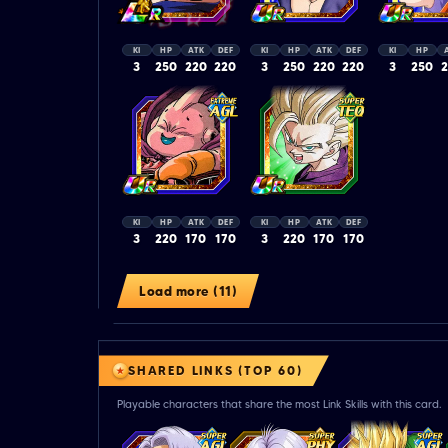
KI
HP
ATK
DEF
KI
HP
ATK
DEF
KI
HP
3
250
220
220
3
250
220
220
3
250
KI
HP
ATK
DEF
KI
HP
ATK
DEF
3
220
170
170
3
220
170
170
Load more (11)
SHARED LINKS (TOP 60)
Playable characters that share the most Link Skills with this card.