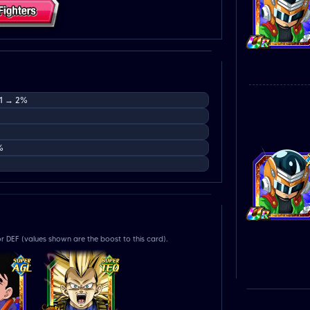
 1 → 2%
%
r DEF (values shown are the boost to this card).