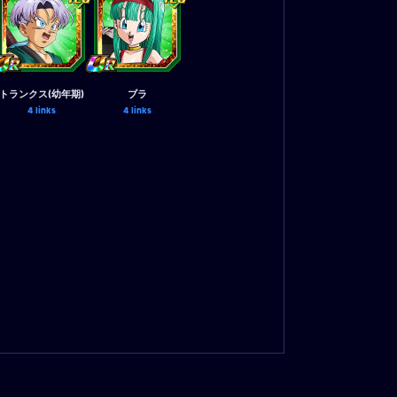
トランクス(幼年期)
ブラ
4 links
4 links