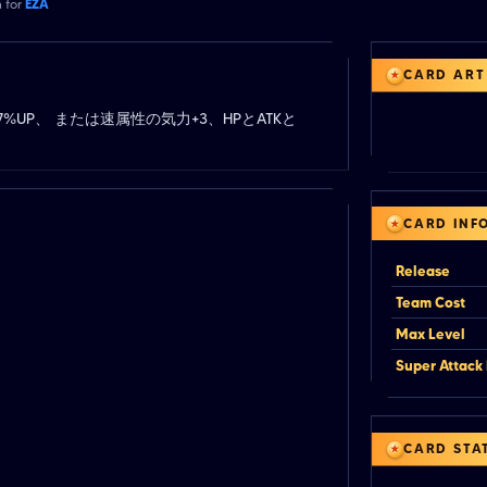
n for
EZA
CARD ART
77%UP、 または速属性の気力+3、HPとATKと
CARD INF
Release
Team Cost
Max Level
Super Attack 
CARD STA