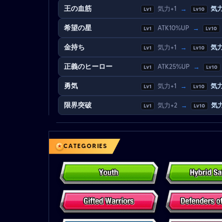
王の血筋
気力+1
→
気力
Lv1
Lv10
希望の星
ATK10%UP
→
Lv1
Lv10
金持ち
気力+1
→
気力
Lv1
Lv10
正義のヒーロー
ATK25%UP
→
Lv1
Lv10
勇気
気力+1
→
気力
Lv1
Lv10
限界突破
気力+2
→
気力
Lv1
Lv10
CATEGORIES