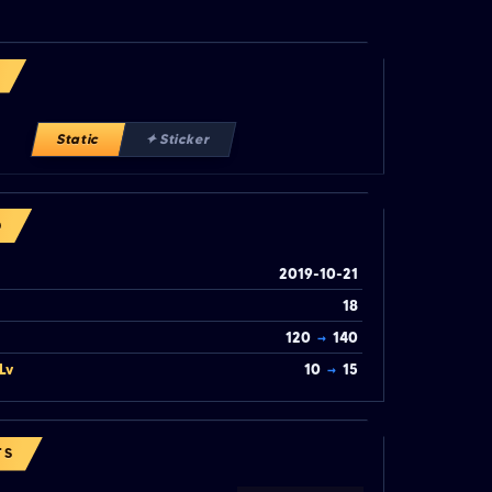
Static
✦ Sticker
O
2019-10-21
18
120
→
140
Lv
10
→
15
TS