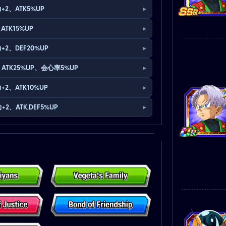
▸
+2、ATK5%UP
▸
ATK15%UP
▸
+2、DEF20%UP
▸
ATK25%UP、会心率5%UP
▸
+2、ATK10%UP
▸
+2、ATK,DEF5%UP