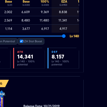
Base
Base
100%
EZA
100%
(Lv.1)
(Lv.120)
(Lv.120)
(Lv.140)
(Lv.140)
2,002
6,609
9,369
8,838
11,598
2,569
8,480
11,480
11,341
14,341
1,114
3,677
6,917
4,917
8,157
Lv 140
n Potential
EZA Stat Boost
ATK
DEF
14,341
8,157
%
Lv 140 · 100%
Lv 140 · 100%
potential
potential
NG
Release Date: 10/21/2019