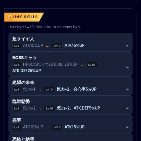
LINK SKILLS
Links level 1→10; click a link to see every level.
超サイヤ人
▸
ATK10%UP
→
ATK15%UP
Lv1
Lv10
BOSSキャラ
HP80%以下でATK,DEF25%UP
→
Lv1
Lv10
▸
ATK,DEF25%UP
絶望の未来
▸
気力+1
→
気力+2、会心率5%UP
Lv1
Lv10
臨戦態勢
▸
気力+2
→
気力+2、ATK,DEF5%UP
Lv1
Lv10
悪夢
▸
ATK10%UP
→
ATK15%UP
Lv1
Lv10
恐怖と絶望