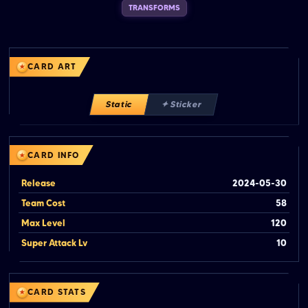
TRANSFORMS
CARD ART
Static
✦ Sticker
CARD INFO
Release
2024-05-30
Team Cost
58
Max Level
120
Super Attack Lv
10
CARD STATS