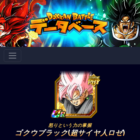
怒りという力の掌握
ゴクウブラック(超サイヤ人ロゼ)