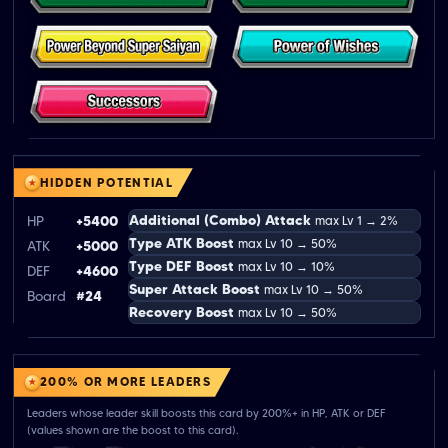
HIDDEN POTENTIAL
Additional (Combo) Attack
HP
+5400
max Lv 1 → 2%
Type ATK Boost
max Lv 10 → 50%
ATK
+5000
Type DEF Boost
max Lv 10 → 10%
DEF
+4600
Super Attack Boost
max Lv 10 → 50%
Board
#24
Recovery Boost
max Lv 10 → 50%
200% OR MORE LEADERS
Leaders whose leader skill boosts this card by 200%+ in HP, ATK or DEF
(values shown are the boost to this card).