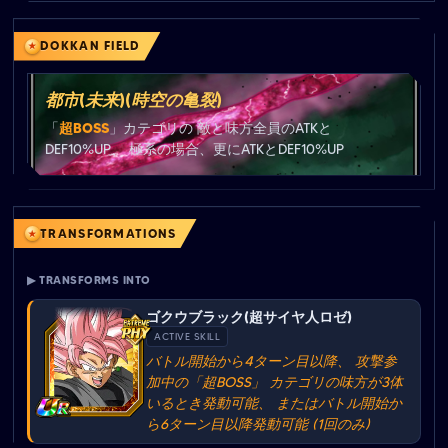
DOKKAN FIELD
都市(未来)(時空の亀裂)
「
超BOSS
」カテゴリの 敵と味方全員のATKと
DEF10%UP、 極系の場合、更にATKとDEF10%UP
TRANSFORMATIONS
▶ TRANSFORMS INTO
ゴクウブラック(超サイヤ人ロゼ)
ACTIVE SKILL
バトル開始から4ターン目以降、 攻撃参
加中の「超BOSS」 カテゴリの味方が3体
いるとき発動可能、 またはバトル開始か
ら6ターン目以降発動可能 (1回のみ)