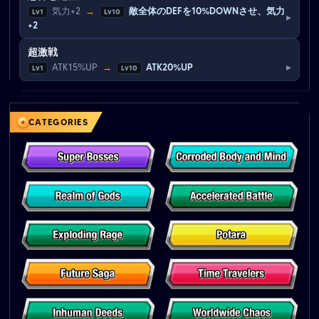
気力+2
→
敵全体のDEFを10%DOWNさせ、気力
Lv1
Lv10
▸
+2
超激戦
▸
ATK15%UP
→
ATK20%UP
Lv1
Lv10
CATEGORIES