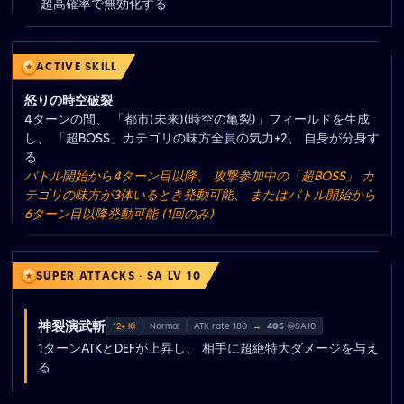
超高確率で無効化する
ACTIVE SKILL
怒りの時空破裂
4ターンの間、 「都市(未来)(時空の亀裂)」フィールドを生成
し、 「超BOSS」カテゴリの味方全員の気力+2、 自身が分身す
る
バトル開始から4ターン目以降、 攻撃参加中の「超BOSS」 カ
テゴリの味方が3体いるとき発動可能、 またはバトル開始から
6ターン目以降発動可能 (1回のみ)
SUPER ATTACKS · SA LV 10
神裂演武斬
12+ Ki
Normal
ATK rate 180
→
405
@SA10
1ターンATKとDEFが上昇し、 相手に超絶特大ダメージを与え
る