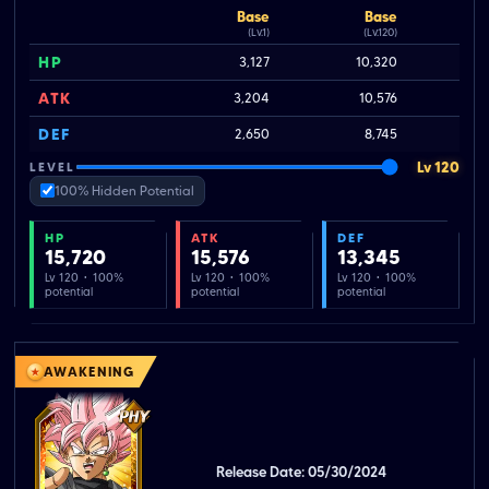
Base
Base
(Lv.1)
(Lv.120)
HP
3,127
10,320
ATK
3,204
10,576
DEF
2,650
8,745
Lv 120
LEVEL
100% Hidden Potential
HP
ATK
DEF
15,720
15,576
13,345
Lv 120 · 100%
Lv 120 · 100%
Lv 120 · 100%
potential
potential
potential
AWAKENING
Release Date: 05/30/2024