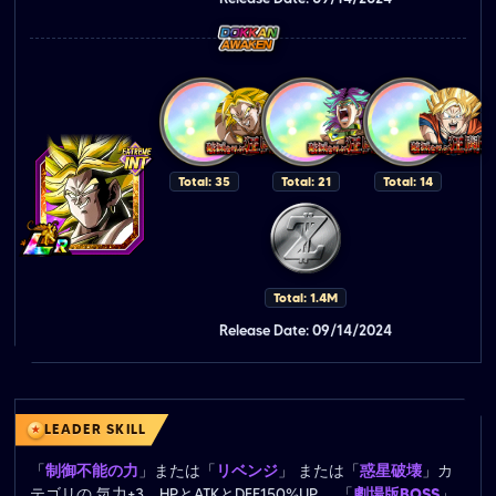
Total: 35
Total: 21
Total: 14
Total: 1.4M
Release Date: 09/14/2024
LEADER SKILL
「
制御不能の力
」または「
リベンジ
」 または「
惑星破壊
」カ
テゴリの 気力+3、HPとATKとDEF150%UP、 「
劇場版BOSS
」