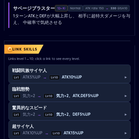
サベージブラスター
12+ Ki
Normal
ATK rate 150
→
330
@SA10
1ターンATKとDEFが大幅上昇し、 相手に超特大ダメージを与
え、 中確率で気絶させる
LINK SKILLS
Links level 1→10; click a link to see every level.
戦闘民族サイヤ人
▸
ATK5%UP
→
ATK10%UP
Lv1
Lv10
臨戦態勢
▸
気力+2
→
気力+2、ATK,DEF5%UP
Lv1
Lv10
驚異的なスピード
▸
気力+2
→
気力+2、DEF5%UP
Lv1
Lv10
超サイヤ人
▸
ATK10%UP
→
ATK15%UP
Lv1
Lv10