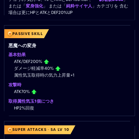
または「
変身強化
」 または「
純粋サイヤ人
」カテゴリを 含む
場合は更にHPとATKとDEF20%UP
PASSIVE SKILL
悪魔への変身
基本効果
ATK/DEF200%
ダメージ軽減率40%
属性気玉取得時の気力上昇量+1
攻撃時
ATK70%
取得属性気玉1個につき
HP2%回復
SUPER ATTACKS · SA LV 10