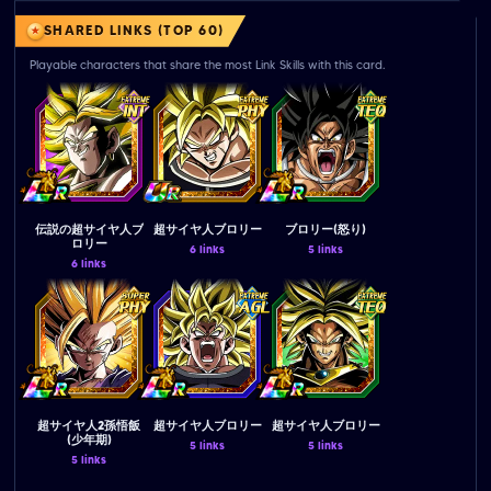
SHARED LINKS (TOP 60)
Playable characters that share the most Link Skills with this card.
伝説の超サイヤ人ブ
超サイヤ人ブロリー
ブロリー(怒り)
ロリー
6 links
5 links
6 links
超サイヤ人2孫悟飯
超サイヤ人ブロリー
超サイヤ人ブロリー
(少年期)
5 links
5 links
5 links