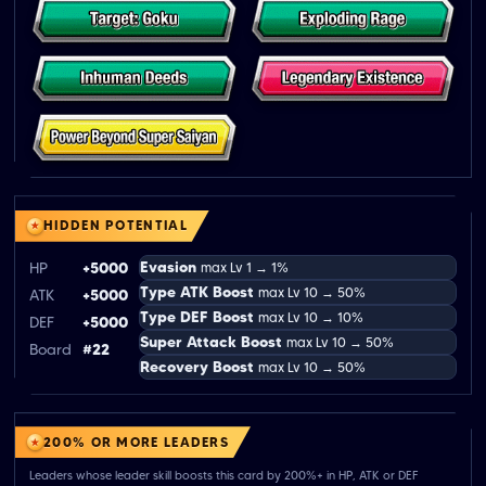
HIDDEN POTENTIAL
Evasion
HP
+5000
max Lv 1 → 1%
Type ATK Boost
max Lv 10 → 50%
ATK
+5000
Type DEF Boost
max Lv 10 → 10%
DEF
+5000
Super Attack Boost
max Lv 10 → 50%
Board
#22
Recovery Boost
max Lv 10 → 50%
200% OR MORE LEADERS
Leaders whose leader skill boosts this card by 200%+ in HP, ATK or DEF