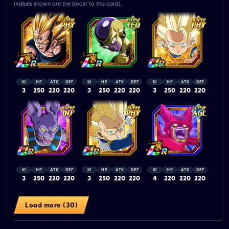
(values shown are the boost to this card).
KI
HP
ATK
DEF
KI
HP
ATK
DEF
KI
HP
ATK
DEF
3
250
220
220
3
250
220
220
3
250
220
220
KI
HP
ATK
DEF
KI
HP
ATK
DEF
KI
HP
ATK
DEF
3
250
220
220
3
250
220
220
4
220
220
220
Load more (30)