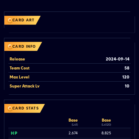
CARD ART
CARD INFO
Release
2024-09-14
Team Cost
58
Max Level
120
Super Attack Lv
10
CARD STATS
Base
Base
(Lv.1)
(Lv.120)
HP
2,674
8,825