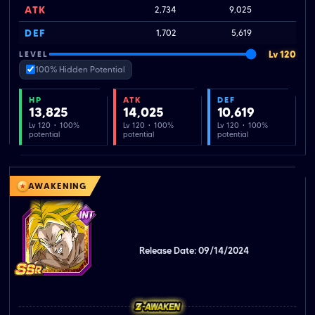
ATK
2,734
9,025
1
DEF
1,702
5,619
Lv 120
LEVEL
100% Hidden Potential
HP
ATK
DEF
13,825
14,025
10,619
Lv 120 · 100%
Lv 120 · 100%
Lv 120 · 100%
potential
potential
potential
AWAKENING
Release Date: 09/14/2024