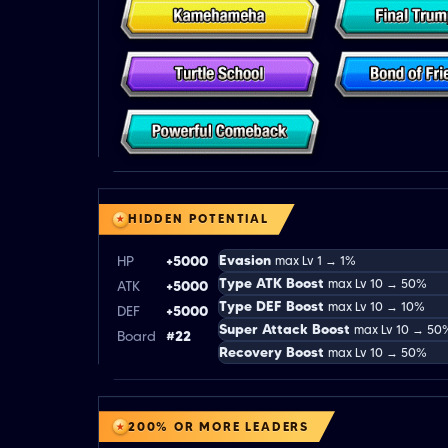
HIDDEN POTENTIAL
Evasion
HP
+5000
max Lv 1 → 1%
Type ATK Boost
max Lv 10 → 50%
ATK
+5000
Type DEF Boost
max Lv 10 → 10%
DEF
+5000
Super Attack Boost
max Lv 10 → 50
Board
#22
Recovery Boost
max Lv 10 → 50%
200% OR MORE LEADERS