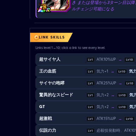
き または登場から3ターン目以降
ルチェンジ可能になる
LINK SKILLS
Links level 1→10; click a link to see every level.
超サイヤ人
ATK10%UP
→
Lv1
Lv10
王の血筋
気力+1
→
気力
Lv1
Lv10
サイヤの咆哮
ATK25%UP
→
Lv1
Lv10
驚異的なスピード
気力+2
→
気力
Lv1
Lv10
GT
気力+2
→
気力
Lv1
Lv10
超激戦
ATK15%UP
→
Lv1
Lv10
伝説の力
必殺技発動時、ATK10
Lv1