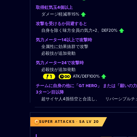
取得虹気玉4個以上
ダメージ軽減率15%
攻撃を受けるか回避すると
自身を除く味方全員の気力+2、DEF20%
気力メーター14以上で攻撃時
全属性に効果抜群で攻撃
必殺技が追加発動
気力メーター24で攻撃時
必殺技が追加発動
ATK/DEF100%
チームに自身の他に「GT HERO」 または「願い
3ターン目以降
超サイヤ人4孫悟空と合流し、 リバーシブルチ
SUPER ATTACKS · SA LV 20