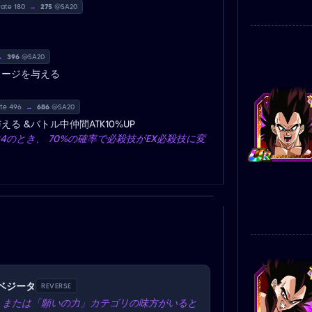
rate 180
→
275
@SA20
→
396
@SA20
ダメージを与える
ate 496
→
686
@SA20
える &バトル中仲間ATK10%UP
のとき、 70%の確率で必殺技がEX必殺技に変
ベジータ
REVERSE
O」 または「願いの力」カテゴリの味方がいると