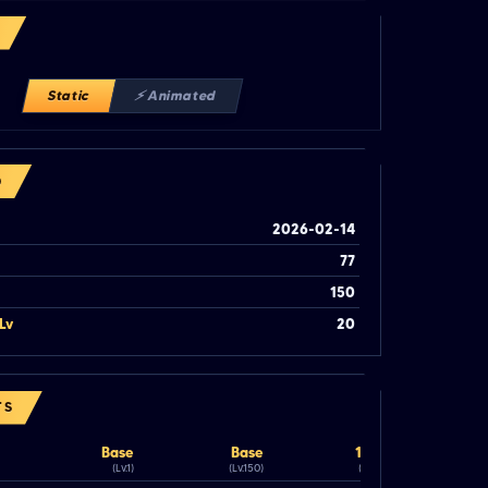
Static
⚡ Animated
O
2026-02-14
77
150
Lv
20
TS
Base
Base
100%
(Lv.1)
(Lv.150)
(Lv.150)