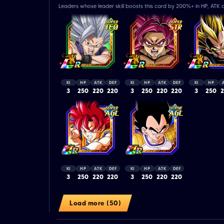
Leaders whose leader skill boosts this card by 200%+ in HP, ATK o
KI
HP
ATK
DEF
KI
HP
ATK
DEF
KI
HP
3
250
220
220
3
250
220
220
3
250
KI
HP
ATK
DEF
KI
HP
ATK
DEF
3
250
220
220
3
250
220
220
Load more (50)