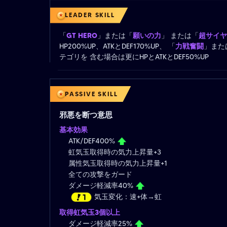
LEADER SKILL
「
GT HERO
」または「
願いの力
」 または「
超サイヤ
HP200%UP、ATKとDEF170%UP、 「
力戦奮闘
」また
テゴリを 含む場合は更にHPとATKとDEF50%UP
PASSIVE SKILL
邪悪を断つ意思
基本効果
ATK/DEF400%
虹気玉取得時の気力上昇量+3
属性気玉取得時の気力上昇量+1
全ての攻撃をガード
ダメージ軽減率40%
気玉変化：速+体→虹
取得虹気玉3個以上
ダメージ軽減率25%