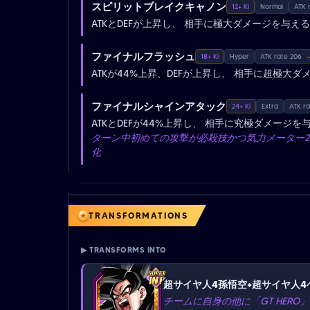
スピリットブレイクキャノン
12+ Ki
Normal
ATK 
ATKとDEFが上昇し、 相手に極大ダメージを与える
ファイナルフラッシュ
18+ Ki
Hyper
ATK rate 206
ATKが44%上昇、DEFが上昇し、 相手に超極大
ファイナルシャインアタック
24+ Ki
Extra
ATK r
ATKとDEFが44%上昇し、 相手に究極ダメージを与
ターン中初めての攻撃が必殺技かつ気力メーター24
化
TRANSFORMATIONS
▶ TRANSFORMS INTO
超サイヤ人4孫悟空+超サイヤ人4
チームに自身の他に「GT HER