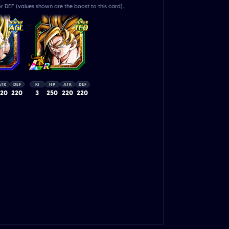
r DEF (values shown are the boost to this card).
ATK
DEF
KI
HP
ATK
DEF
220
220
3
250
220
220