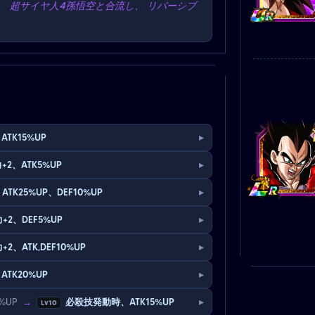
、 超サイヤ人4孫悟空と合流し、 リバーシブ
▸
ATK15%UP
▸
+2、ATK5%UP
▸
ATK25%UP、DEF10%UP
▸
+2、DEF5%UP
▸
+2、ATK,DEF10%UP
▸
ATK20%UP
▸
%UP
→
必殺技発動時、ATK15%UP
Lv10