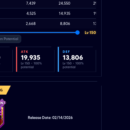
7,439
24,550
29,550
4,525
14,935
19,935
2,668
8,806
13,806
Lv 150
n Potential
ATK
DEF
0
19,935
13,806
%
Lv 150 · 100%
Lv 150 · 100%
potential
potential
NG
Release Date: 02/14/2026