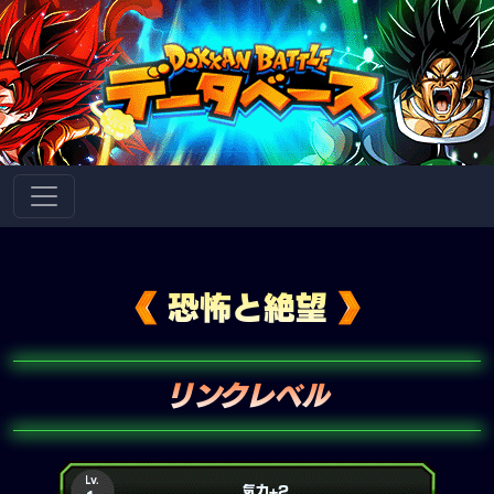
恐怖と絶望
リンクレベル
Lv.
気力+2